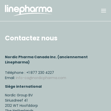
Contactez nous
Nordic Pharma Canada Inc. (anciennement
Linepharma)
Téléphone : +1 877 230 4227
Email:
info-ca@nordicpharma.com
Siège international
Nordic Group BV
Siriusdreef 41
2132 WT Hoofddorp
The Netherlands